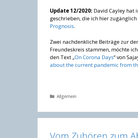
Update 12/2020:
David Cayley hat i
geschrieben, die ich hier zugängli
Prognosis
.
Zwei nachdenkliche Beiträge zur derz
Freundeskreis stammen, möchte ich 
den Text „
On Corona Days
“ von Saj
about the current pandemic from the 
Kategorien
Allgemein
Vom Zuhören zum Abh