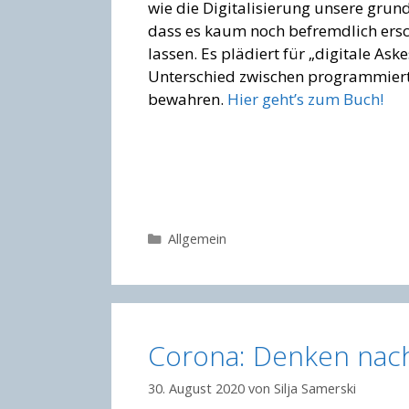
wie die Digitalisierung unsere grun
dass es kaum noch befremdlich ersch
lassen. Es plädiert für „digitale A
Unterschied zwischen programmier
bewahren.
Hier geht’s zum Buch!
Kategorien
Allgemein
Corona: Denken nach 
30. August 2020
von
Silja Samerski