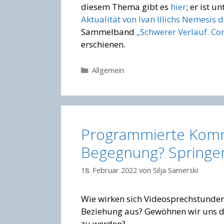
diesem Thema gibt es
hier
; er ist u
Aktualität von Ivan Illichs Nemesis 
Sammelband
„Schwerer Verlauf. C
erschienen.
Kategorien
Allgemein
Programmierte Kommu
Begegnung? Springer
18. Februar 2022
von
Silja Samerski
Wie wirken sich Videosprechstunden
Beziehung aus? Gewöhnen wir uns da
zu werden?