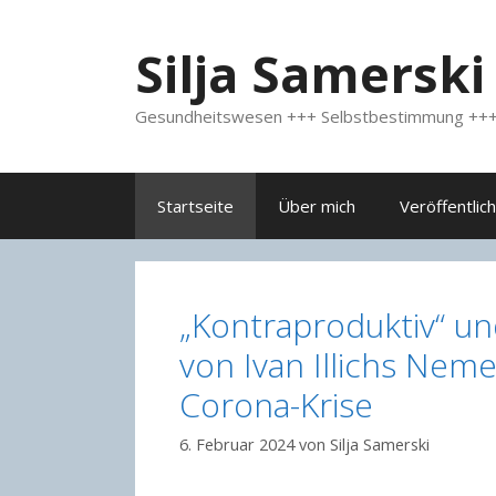
Zum
Inhalt
Silja Samerski
springen
Gesundheitswesen +++ Selbstbestimmung +++
Startseite
Über mich
Veröffentlic
„Kontraproduktiv“ und
von Ivan Illichs Nem
Corona-Krise
6. Februar 2024
von
Silja Samerski