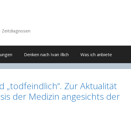
 Zeitdiagnosen
hungen
Denken nach Ivan Illich
Was ich anbiete
 „todfeindlich“. Zur Aktualität
esis der Medizin angesichts der