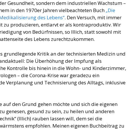
der Gesundheit, sondern dem industriellen Wachstum –
seinem in den 1970er Jahren vielbeachteten Buch
„Die
 Medikalisierung des Lebens“
. Den Versuch, mit immer
 zu produzieren, entlarvt er als kontraproduktiv. Wir
edigung von Bedürfnissen, so Illich, statt sowohl mit
chattenseite des Lebens zurechtzukommen.
chs grundlegende Kritik an der technisierten Medizin und
brandaktuell: Die Überhöhung der Impfung als
liche Kontrolle bis hinein in die Wohn- und Kinderzimmer,
rologen – die Corona-Krise war geradezu ein
de Verplanung und Technisierung des Alltags, inklusive
e auf den Grund gehen möchte und sich die eigenen
 zu genesen, gesund zu sein, zu heilen und anderen
hnik“ (Illich) rauben lassen will, dem sei die
wärmstens empfohlen. Meinen eigenen Buchbeitrag zu